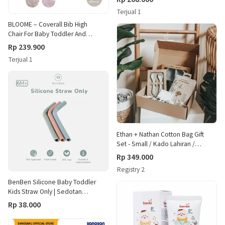
Terjual 1
BLOOME – Coverall Bib High
Chair For Baby Toddler And
Kids | Baju Waterproof
Rp 239.900
Celemek Slaber Makan Mpasi
Terjual 1
Blw Anak Bayi Lengan Panjang
Ethan + Nathan Cotton Bag Gift
Set - Small / Kado Lahiran /
Hampers Bayi
Rp 349.000
Registry 2
BenBen Silicone Baby Toddler
Kids Straw Only | Sedotan
Silikon Minum Bayi dan Anak
Rp 38.000
Bpa Free (2 Pcs)