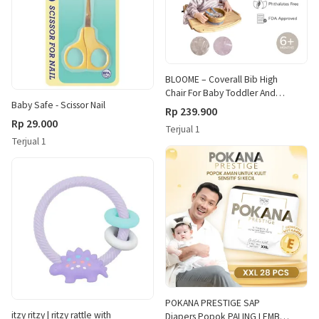
BLOOME – Coverall Bib High
Chair For Baby Toddler And
Baby Safe - Scissor Nail
Kids | Baju Waterproof
Rp 239.900
Celemek Slaber Makan Mpasi
Rp 29.000
Terjual 1
Blw Anak Bayi Lengan Panjang
Terjual 1
POKANA PRESTIGE SAP
itzy ritzy | ritzy rattle with
Diapers Popok PALING LEMBUT