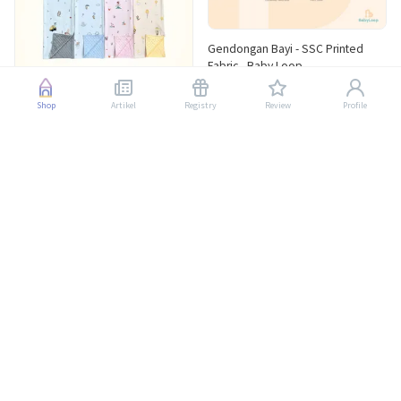
Gendongan Bayi - SSC Printed
Fabric - Baby Loop
Rp 325.000
Shop
Artikel
Registry
Review
Profile
Registry 1
Babybee Joyful Blanket -
Selimut Bayi - All Variant
Disc 38%
Rp 450.000
Rp 277.200
Registry 2
GROSMIMI COLOR HANDLE
Rp 55.000