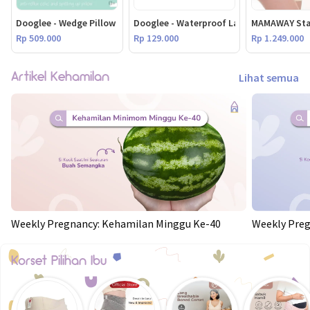
Dooglee - Wedge Pillow
Dooglee - Waterproof Layer ( S , M, L , XL)
MAMAWAY Stan
Rp 509.000
Rp 129.000
Rp 1.249.000
Artikel Kehamilan
Lihat semua
Weekly Pregnancy: Kehamilan Minggu Ke-40
Weekly Preg
Korset Pilihan Ibu