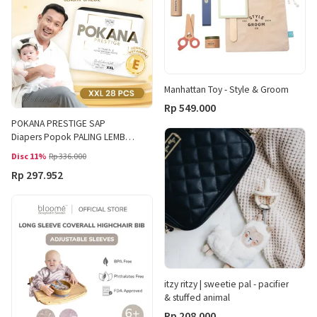
Manhattan Toy - Style & Groom
Rp 549.000
POKANA PRESTIGE SAP
Diapers Popok PALING LEMBUT
SIZE XXL 28 PCS 15 - 25 KG
Disc 11%
Rp 336.000
dengan Vitamin E Anti Gumpal
Rp 297.952
itzy ritzy | sweetie pal - pacifier
& stuffed animal
Rp 208.000