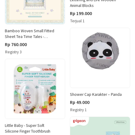
Animal Blocks
Rp 199.000
Terjual 1
Bamboo Woven Small Fitted
Sheet Tea Time Tales -
Mademoisally
Rp 760.000
Registry 3
Shower Cap Karakter – Panda
Rp 49.000
Registry 1
Little Baby - Super Soft
Silicone Finger Toothbrush