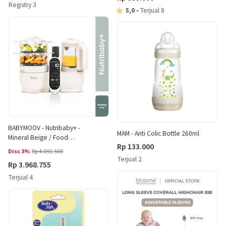
Registry 3
5,0
•
Terjual 8
BABYMOOV - Nutribaby+ -
MAM - Anti Colic Bottle 260ml
Mineral Beige / Food
Rp 133.000
Processor Bayi / MPASI Maker /
Disc 3%
Rp 4.091.500
Blender MPASI
Terjual 2
Rp 3.968.755
Terjual 4