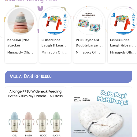
bebelou | the
Fisher Price
PO Busyboard
Fisher-Price
stacker
Laugh & Learn
Double Large -
Laugh & Learn
4-In-1 Activity
mainan papan
4-In-1 Activity
Miniapoly Official Store
Miniapoly Official Store
Miniapoly Official Store
Miniapoly Official Store
Table & Easel -
sibuk/mainan
Table & Easel -
Mainan Edukasi
stimulasi
Mainan Edukasi
Anak
motorik halus
Anak
MULAI DARI RP 10.000