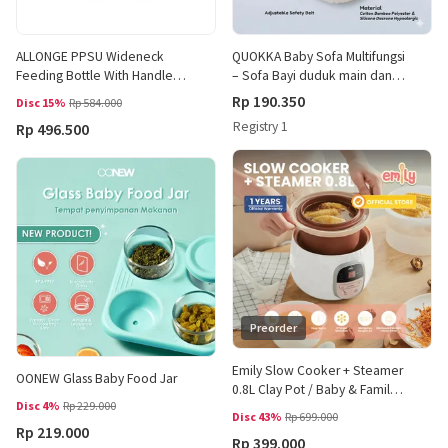
ALLONGE PPSU Wideneck
QUOKKA Baby Sofa Multifungsi
Feeding Bottle With Handle
– Sofa Bayi duduk main dan
270ml - M Cross
Belajar Bayi Sofa Multifungi
Rp 190.350
Disc 15%
Rp 584.000
Empuk
Registry 1
Rp 496.500
Preorder
Emily Slow Cooker + Steamer
OONEW Glass Baby Food Jar
0.8L Clay Pot / Baby & Family
Disc 4%
Rp 229.000
Food Maker
Disc 43%
Rp 699.000
Rp 219.000
Rp 399.000