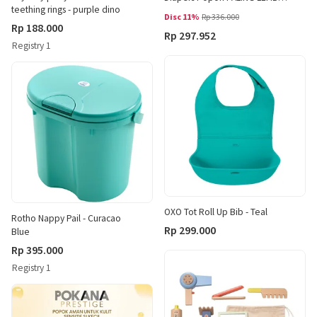
teething rings - purple dino
SIZE XXL 28 PCS 15 - 25 KG
Disc 11%
Rp 336.000
dengan Vitamin E Anti Gumpal
Rp 188.000
Rp 297.952
Registry 1
OXO Tot Roll Up Bib - Teal
Rotho Nappy Pail - Curacao
Rp 299.000
Blue
Rp 395.000
Registry 1