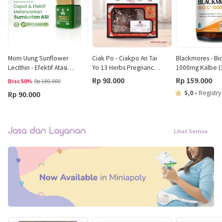
Mom Uung Sunflower
Ciak Po - Ciakpo An Tai
Blackmores - Bi
Lecithin - Efektif Atasi
Yo 13 Herbs Pregnancy
1000mg Kalbe (
Sumbatan ASI - Kadar
Tonic
Tablets)
Rp 98.000
Rp 159.000
Disc 50%
Rp 180.000
Phospholipid tertinggi
5,0
•
Registry
Rp 90.000
92,64% - Pelancar ASI
Jasa dan Layanan
Lihat Semua