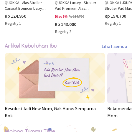
QUOKKA - Alas Stroller
QUOKKA Luxury - Stroller
QUOKKA LUXURY
Carseat Bouncer baby
Pad Premium Alas
Stroller Pad Ma
Hampers Kado Lahiran
Stroller Bayi Bantal
Alas Stroller Bay
Rp 124.950
Rp 154.700
Disc 8%
Rp 154.700
baby
Duduk Stroller Bayi
Premium & Bant
Registry 1
Registry 1
Rp 143.000
Duduk Empuk 
Registry 2
Artikel Kebutuhan Ibu
Lihat semua
Resolusi Jadi New Mom, Gak Harus Sempurna
Rekomendasi
Kok..
Mom
Mainan Tummy Time