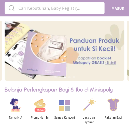
Cari Kebutuhan, Baby Registry..
MASUK
Belanja Perlengkapan Bayi & Ibu di Miniapoly
Tanya MIA
Promo Hari Ini
Semua Kategori
Jasa dan
Pakaian Bayi
layanan