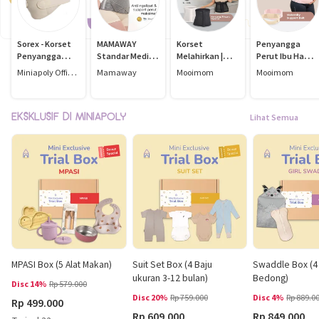
Sorex - Korset
MAMAWAY
Korset
Penyangga
Penyangga
Standar Medis
Melahirkan |
Perut Ibu Hamil
Kehamilan
Internasional |
MOOIMOM Long
- MOOIMOM
Miniapoly Official Store
Mamaway
Mooimom
Mooimom
Maternity
Korset
Breathable
Maternity
Support
Pelangsing
Boned Corset -
Support Belt
Pasca
Korset
Korset Hamil
Melahirkan |
Pelangsing
EKSKLUSIF DI MINIAPOLY
Lihat Semua
FAST SLIM
Pasca
Antibakteri &
Melahirkan
Aman untuk
(Black)
Caesar
MPASI Box (5 Alat Makan)
Suit Set Box (4 Baju
Swaddle Box (4
ukuran 3-12 bulan)
Bedong)
Disc 14%
Rp 579.000
Disc 20%
Rp 759.000
Disc 4%
Rp 889.0
Rp 499.000
Rp 609.000
Rp 849.000