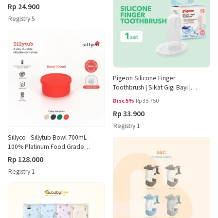
Rp 24.900
Registry 5
Pigeon Silicone Finger
Toothbrush | Sikat Gigi Bayi |
Sikat Pembersih Lidah Bayi
Disc 5%
Rp 35.750
Rp 33.900
Registry 1
Sillyco - Sillytub Bowl 700mL -
100% Platinum Food Grade
Silicone Bag BPA Free
Rp 128.000
Registry 1