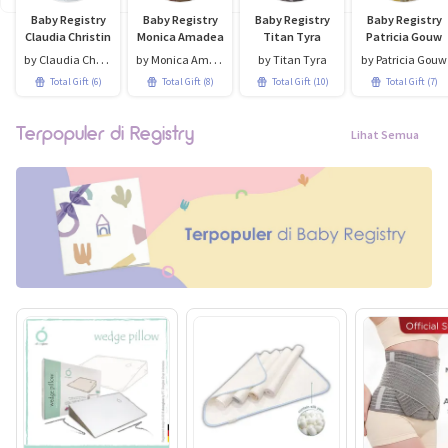
Baby Registry
Baby Registry
Baby Registry
Baby Registry
Claudia Christin
Monica Amadea
Titan Tyra
Patricia Gouw
by Claudia Christin
by Monica Amadea
by Titan Tyra
by Patricia Gouw
Total Gift (6)
Total Gift (8)
Total Gift (10)
Total Gift (7)
Terpopuler di Registry
Lihat Semua