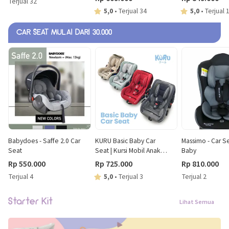
Terjual 32
5,0
•
Terjual 34
5,0
•
Terjual 
CAR SEAT MULAI DARI 30.000
Babydoes - Saffe 2.0 Car
KURU Basic Baby Car
Massimo - Car S
Seat
Seat | Kursi Mobil Anak
Baby
Bayi
Rp 550.000
Rp 725.000
Rp 810.000
Terjual 4
5,0
•
Terjual 3
Terjual 2
Starter Kit
Lihat Semua