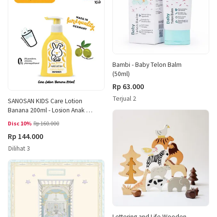
Bambi - Baby Telon Balm
(50ml)
Rp 63.000
Terjual 2
SANOSAN KIDS Care Lotion
Banana 200ml - Losion Anak -
Pelembab Kulit
Disc 10%
Rp 160.000
Rp 144.000
Dilihat 3
Lettering and Life Wooden