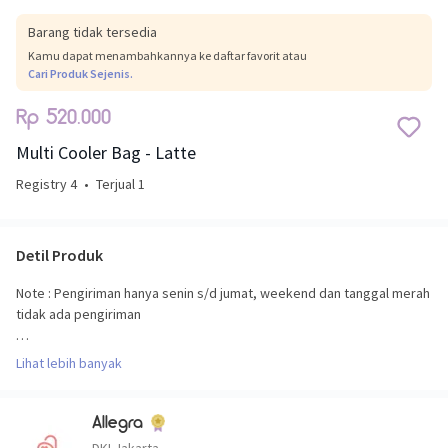
Barang tidak tersedia
Kamu dapat menambahkannya ke daftar favorit atau
Cari Produk Sejenis.
Rp 520.000
Multi Cooler Bag - Latte
Registry 4
•
Terjual 1
Detil Produk
Note : Pengiriman hanya senin s/d jumat, weekend dan tanggal merah
tidak ada pengiriman
Setiap produk yang telah dibeli tidak dapat di kembalikan (refund)/
Lihat lebih banyak
ditukar
Tas cooler bag dengan model ransel/backpack ini bisa menjadi pilihan
Allegra
untuk para working mom.
DKI Jakarta