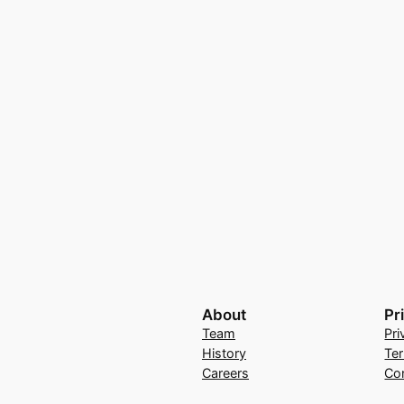
About
Pr
Team
Pri
History
Te
Careers
Co