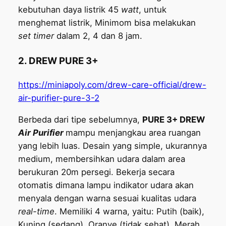
kebutuhan daya listrik 45
watt
, untuk
menghemat listrik, Minimom bisa melakukan
set timer
dalam 2, 4 dan 8 jam.
2. DREW PURE 3+
https://miniapoly.com/drew-care-official/drew-
air-purifier-pure-3-2
Berbeda dari tipe sebelumnya,
PURE 3+ DREW
Air Purifier
mampu menjangkau area ruangan
yang lebih luas. Desain yang simple, ukurannya
medium, membersihkan udara dalam area
berukuran 20m persegi. Bekerja secara
otomatis dimana lampu indikator udara akan
menyala dengan warna sesuai kualitas udara
real-time
. Memiliki 4 warna, yaitu: Putih (baik),
Kuning (sedang), Oranye (tidak sehat), Merah