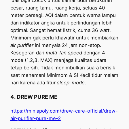
luas lagi! Cocok untuk kamar tidur berukuran
besar, ruang tamu, ruang kerja, seluas 40
meter persegi. AQI dalam bentuk warna lampu
dan indikator angka untuk perlindungan lebih
optimal. Sangat hemat listrik, cuma 36
watt
,
Minimom gak perlu khawatir untuk membiarkan
air purifier
ini menyala 24 jam non-stop.
Kesegeran dari
multi-fan speed
dengan 4
mode (1,2,3, MAX) menjaga kualitas udara
tetap bersih. Tidak menimbulkan suara berisik
saat menemani Minimom & Si Kecil tidur malam
hari karena ada fitur
sleep-mode
.
4. DREW PURE ME
https://miniapoly.com/drew-care-official/drew-
air-purifier-pure-me-2