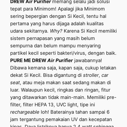
DREW A
ir
P
urifier
memang selalu jadi solusi
tepat para Minimom! Apalagi jika Minimom
sering bepergian dengan Si Kecil, tentu hal
pertama yang harus dijaga adalah kualitas
udara sekitarnya.
Why?
Karena Si Kecil memiliki
sistem pernapasan yang masih belum
sempurna dan belum mampu menyaring
partikel kecil seperti bakteri/virus, dengan baik.
PURE ME DREW
Air Purifier
jawabannya!
Dibawa kemana saja, kapan saja, cukup letakan
dekat Si Kecil. Bisa digantung di
stroller
,
car
seat
, atau meja makan saat sedang makan di
luar. Walaupun kecil, ringkas dan ringan, fitur
yang ditawarkan tidak main-main. Memiliki pre-
filter, filter HEPA 13, UVC light, tipe ini
rechargeable
loh! Baterainya tahan sampai 6
jam tergantung pemakaian UV dan kecepatan
kipas. Daya listriknya hanya 2,4
watt
sehingga