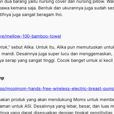
dua barang yaitu nursing cover dan nursing pillow. Wal
bawa kemana saja. Bentuk dan ukurannya juga sudah ses
tifnya juga sangat beragam lho.
store/mellow-100-bamboo-towel
etok
,” sebut Alika. Untuk itu, Alika pun memutuskan un
lah mandi. Desainnya juga super lucu dan menggemaskan, 
aya serap yang sangat tinggi. Cocok banget untuk si keci
mp
hop/mooimom-hands-free-wireless-electric-breast-pump
pakan produk yang akan mendukung Moms untuk memberika
ng aman untuk ASI. Desainnya yang lebar, besar, dan lu
nya yang dapat disesuaikan dengan tingkat sensitivitas