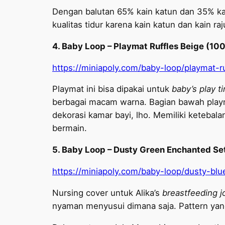
Dengan balutan 65% kain katun dan 35% ka
kualitas tidur karena kain katun dan kain ra
4. Baby Loop – Playmat Ruffles Beige (10
https://miniapoly.com/baby-loop/playmat-
Playmat ini bisa dipakai untuk
baby’s play t
berbagai macam warna. Bagian bawah playma
dekorasi kamar bayi, lho. Memiliki keteba
bermain.
5. Baby Loop – Dusty Green Enchanted Set
https://miniapoly.com/baby-loop/dusty-bl
Nursing cover untuk Alika’s
breastfeeding j
nyaman menyusui dimana saja. Pattern yan