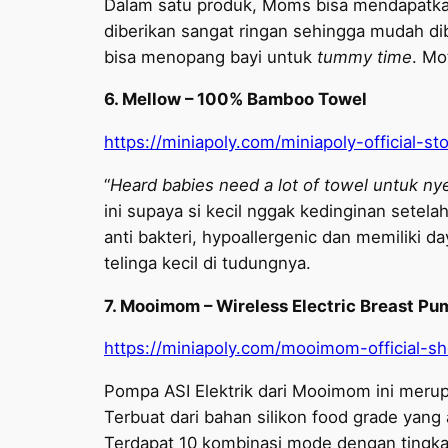
Dalam satu produk, Moms bisa mendapatkan 
diberikan sangat ringan sehingga mudah di
bisa menopang bayi untuk
tummy time
. Mo
6. Mellow – 100% Bamboo Towel
https://miniapoly.com/miniapoly-official-
“
Heard babies need a lot of towel untuk ny
ini supaya si kecil nggak kedinginan sete
anti bakteri, hypoallergenic dan memiliki d
telinga kecil di tudungnya.
7. Mooimom – Wireless Electric Breast Pu
https://miniapoly.com/mooimom-official-s
Pompa ASI Elektrik dari Mooimom ini meru
Terbuat dari bahan silikon food grade ya
Terdapat 10 kombinasi mode dengan tingkat