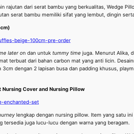
in rajutan dari serat bambu yang berkualitas, Wedge 
jutan serat bambu memiliki sifat yang lembut, dingin sert
0cm)
ruffles-beige-100cm-pre-order
ime later o
n dan untuk
tummy time
juga. Menurut Alika, 
t terbuat dari bahan carbon mat yang anti licin. Desai
lan 3cm dengan 2 lapisan busa dan padding khusus, playm
 Nursing Cover and Nursing Pillow
ue-enchanted-set
ourney
lengkap dengan nursing pillow. Item yang satu i
g tersedia juga lucu-lucu dengan warna yang beragam.