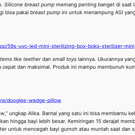
n.
Silicone breast pump
memang penting banget di saat l
gi bisa pakai
breast pump
ini untuk menampung ASI yang 
p/59s-uvc-led-mini-sterilizing-box-boks-sterilizer-mini
 items like teether
dan
small toys
lainnya. Ukurannya yan
 cepat dan maksimal. Produk ini mampu membunuh kuman
tore/dooglee-wedge-pillow
ow
,” ungkap Alika. Bantal yang satu ini bisa membantu k
nakan hingga bayi lebih besar. Kemiringan 15 derajat mem
ter untuk mencegah bayi gumoh atau muntah saat dan s